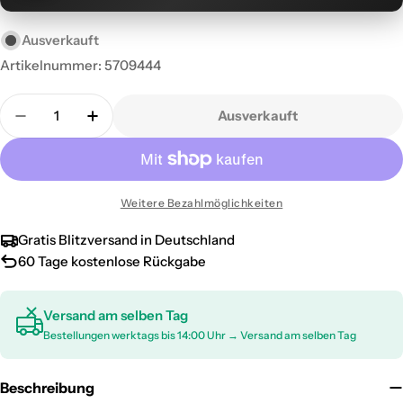
Ausverkauft
Artikelnummer:
5709444
Menge
Ausverkauft
Menge für OMAC Gummimatten Fußmatten für Peu
Menge für OMAC Gummimatten Fußmatte
Weitere Bezahlmöglichkeiten
Gratis Blitzversand in Deutschland
60 Tage kostenlose Rückgabe
Versand am selben Tag
Bestellungen werktags bis 14:00 Uhr → Versand am selben Tag
Beschreibung