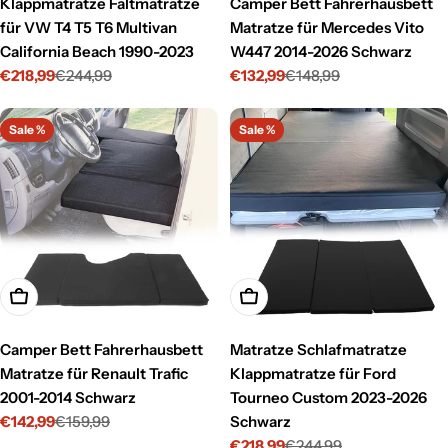
Klappmatratze Faltmatratze
Camper Bett Fahrerhausbett
für VW T4 T5 T6 Multivan
Matratze für Mercedes Vito
California Beach 1990-2023
W447 2014-2026 Schwarz
€218,99
€244,99
€132,99
€148,99
Verkaufspreis
Regulärer
Verkaufspreis
Regulärer
Preis
Preis
Sale %
Sale %
In den Warenkorb legen
In den Warenkorb legen
Camper Bett Fahrerhausbett
Matratze Schlafmatratze
Matratze für Renault Trafic
Klappmatratze für Ford
2001-2014 Schwarz
Tourneo Custom 2023-2026
€142,99
€159,99
Schwarz
Verkaufspreis
Regulärer
€218,99
€244,99
Preis