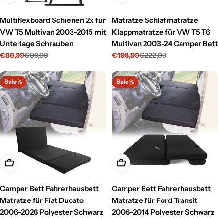
Multiflexboard Schienen 2x für
Matratze Schlafmatratze
VW T5 Multivan 2003-2015 mit
Klappmatratze für VW T5 T6
Unterlage Schrauben
Multivan 2003-24 Camper Bett
€88,99
€99,99
€198,99
€222,99
Verkaufspreis
Regulärer
Verkaufspreis
Regulärer
Preis
Preis
Sale %
Sale %
In den Warenkorb legen
In den Warenkorb legen
Camper Bett Fahrerhausbett
Camper Bett Fahrerhausbett
Matratze für Fiat Ducato
Matratze für Ford Transit
2006-2026 Polyester Schwarz
2006-2014 Polyester Schwarz