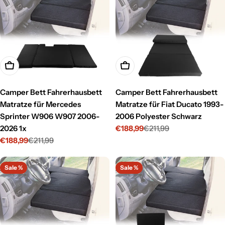
In den Warenkorb legen
In den Warenkorb legen
Camper Bett Fahrerhausbett
Camper Bett Fahrerhausbett
Matratze für Mercedes
Matratze für Fiat Ducato 1993-
Sprinter W906 W907 2006-
2006 Polyester Schwarz
2026 1x
€188,99
€211,99
Verkaufspreis
Regulärer
€188,99
€211,99
Preis
Verkaufspreis
Regulärer
Preis
Sale %
Sale %