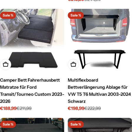
Verkaufspreis
Regulärer
Preis
Sale %
Sale %
In den Warenkorb legen
In den Warenkorb legen
Camper Bett Fahrerhausbett
Multiflexboard
Matratze für Ford
Bettverlängerung Ablage für
Transit/Tourneo Custom 2023-
VW T5 T6 Multivan 2003-2024
2026
Schwarz
€188,99
€211,99
€198,99
€222,99
Verkaufspreis
Regulärer
Verkaufspreis
Regulärer
Preis
Preis
Sale %
Sale %