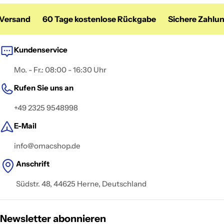
rsand
60 Tage kostenlose Rückgabe
Sichere Zahlung
Kundenservice
Mo. - Fr.: 08:00 - 16:30 Uhr
Rufen Sie uns an
+49 2325 9548998
E-Mail
info@omacshop.de
Anschrift
Südstr. 48, 44625 Herne, Deutschland
Newsletter abonnieren