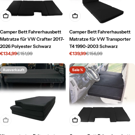
In den Warenkorb legen
In den Warenkorb legen
Camper Bett Fahrerhausbett
Camper Bett Fahrerhausbett
Matratze für VW Crafter 2017-
Matratze für VW Transporter
2026 Polyester Schwarz
T4 1990-2003 Schwarz
€134,99
€151,99
€139,99
€156,99
Verkaufspreis
Regulärer
Verkaufspreis
Regulärer
Preis
Preis
Ausverkauft
Sale %
Ausverkauft
In den Warenkorb legen