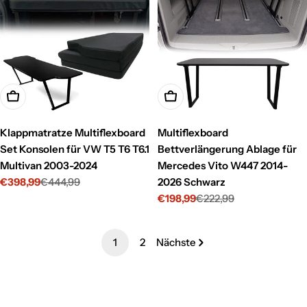
In den Warenkorb legen
In den Warenkorb legen
Klappmatratze Multiflexboard
Multiflexboard
Set Konsolen für VW T5 T6 T6.1
Bettverlängerung Ablage für
Multivan 2003-2024
Mercedes Vito W447 2014-
€398,99
€444,99
2026 Schwarz
Verkaufspreis
Regulärer
€198,99
€222,99
Preis
Verkaufspreis
Regulärer
Preis
1
2
Nächste