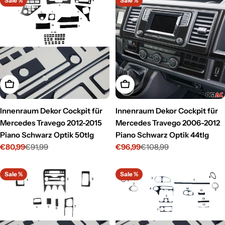
Sale %
Sale %
In den Warenkorb legen
In den Warenkorb legen
Innenraum Dekor Cockpit für
Innenraum Dekor Cockpit für
Mercedes Travego 2012-2015
Mercedes Travego 2006-2012
Piano Schwarz Optik 50tlg
Piano Schwarz Optik 44tlg
€80,99
€91,99
€96,99
€108,99
Verkaufspreis
Regulärer
Verkaufspreis
Regulärer
Preis
Preis
Sale %
Sale %