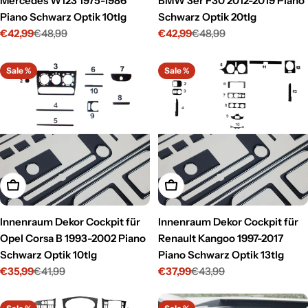
Mercedes W123 1975-1986
BMW 3er F30 2012-2019 Piano
Piano Schwarz Optik 10tlg
Schwarz Optik 20tlg
€42,99
€48,99
€42,99
€48,99
Verkaufspreis
Regulärer
Verkaufspreis
Regulärer
Preis
Preis
Sale %
Sale %
In den Warenkorb legen
In den Warenkorb legen
Innenraum Dekor Cockpit für
Innenraum Dekor Cockpit für
Opel Corsa B 1993-2002 Piano
Renault Kangoo 1997-2017
Schwarz Optik 10tlg
Piano Schwarz Optik 13tlg
€35,99
€41,99
€37,99
€43,99
Verkaufspreis
Regulärer
Verkaufspreis
Regulärer
Preis
Preis