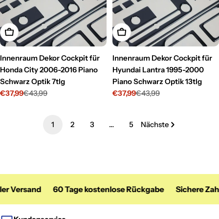
In den Warenkorb legen
In den Warenkorb legen
Innenraum Dekor Cockpit für
Innenraum Dekor Cockpit für
Honda City 2006-2016 Piano
Hyundai Lantra 1995-2000
Schwarz Optik 7tlg
Piano Schwarz Optik 13tlg
€37,99
€43,99
€37,99
€43,99
Verkaufspreis
Regulärer
Verkaufspreis
Regulärer
Preis
Preis
1
2
3
…
5
Nächste
 Versand
60 Tage kostenlose Rückgabe
Sichere Zahlu