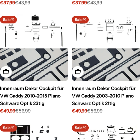
€37,99
€43,99
€37,99
€43,99
Verkaufspreis
Regulärer
Verkaufspreis
Regulärer
Preis
Preis
Sale %
Sale %
In den Warenkorb legen
In den Warenkorb legen
Innenraum Dekor Cockpit für
Innenraum Dekor Cockpit für
VW Caddy 2010-2015 Piano
VW Caddy 2003-2010 Piano
Schwarz Optik 23tlg
Schwarz Optik 21tlg
€49,99
€56,99
€49,99
€56,99
Verkaufspreis
Regulärer
Verkaufspreis
Regulärer
Preis
Preis
Sale %
Sale %