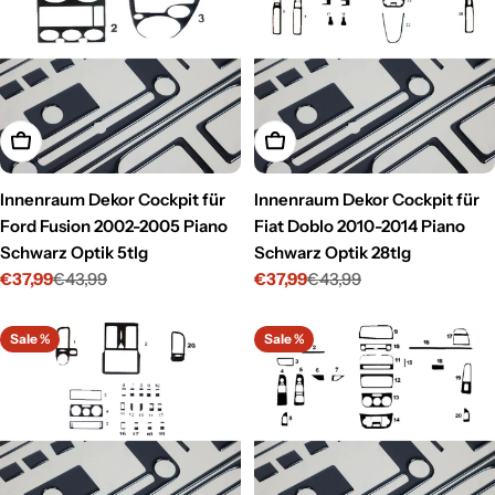
In den Warenkorb legen
In den Warenkorb legen
Innenraum Dekor Cockpit für
Innenraum Dekor Cockpit für
Ford Fusion 2002-2005 Piano
Fiat Doblo 2010-2014 Piano
Schwarz Optik 5tlg
Schwarz Optik 28tlg
€37,99
€43,99
€37,99
€43,99
Verkaufspreis
Regulärer
Verkaufspreis
Regulärer
Preis
Preis
Sale %
Sale %