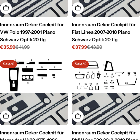
In den Warenkorb legen
In den Warenkorb legen
Innenraum Dekor Cockpit für
Innenraum Dekor Cockpit für
VW Polo 1997-2001 Piano
Fiat Linea 2007-2018 Piano
Schwarz Optik 20 tlg
Schwarz Optik 20 tlg
€35,99
€41,99
€37,99
€43,99
Verkaufspreis
Regulärer
Verkaufspreis
Regulärer
Preis
Preis
Sale %
Sale %
In den Warenkorb legen
In den Warenkorb legen
Innenraum Dekor Cockpit für
Innenraum Dekor Cockpit für