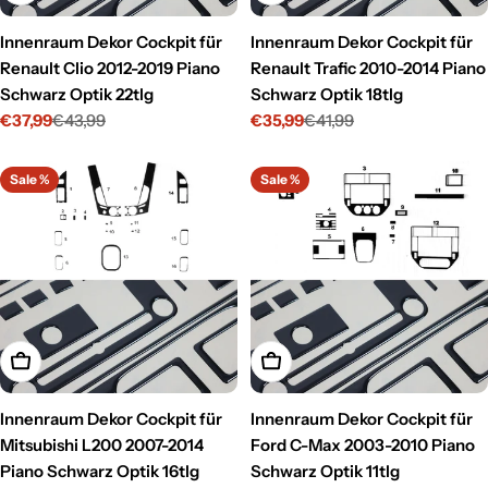
Innenraum Dekor Cockpit für
Innenraum Dekor Cockpit für
Renault Clio 2012-2019 Piano
Renault Trafic 2010-2014 Piano
Schwarz Optik 22tlg
Schwarz Optik 18tlg
€37,99
€43,99
€35,99
€41,99
Verkaufspreis
Regulärer
Verkaufspreis
Regulärer
Preis
Preis
Sale %
Sale %
In den Warenkorb legen
In den Warenkorb legen
Innenraum Dekor Cockpit für
Innenraum Dekor Cockpit für
Mitsubishi L200 2007-2014
Ford C-Max 2003-2010 Piano
Piano Schwarz Optik 16tlg
Schwarz Optik 11tlg