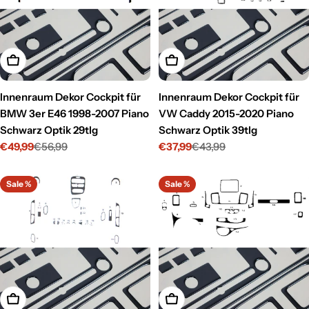
In den Warenkorb legen
In den Warenkorb legen
Innenraum Dekor Cockpit für
Innenraum Dekor Cockpit für
BMW 3er E46 1998-2007 Piano
VW Caddy 2015-2020 Piano
Schwarz Optik 29tlg
Schwarz Optik 39tlg
€49,99
€56,99
€37,99
€43,99
Verkaufspreis
Regulärer
Verkaufspreis
Regulärer
Preis
Preis
Sale %
Sale %
In den Warenkorb legen
In den Warenkorb legen