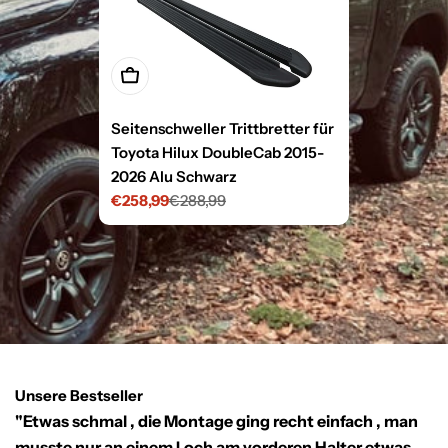
In den Warenkorb legen
Seitenschweller Trittbretter für
Toyota Hilux DoubleCab 2015-
2026 Alu Schwarz
€258,99
€288,99
Verkaufspreis
Regulärer
Preis
Unsere Bestseller
"Etwas schmal , die Montage ging recht einfach , man
“
musste nur an einem Loch am vorderen Halter etwas
vo