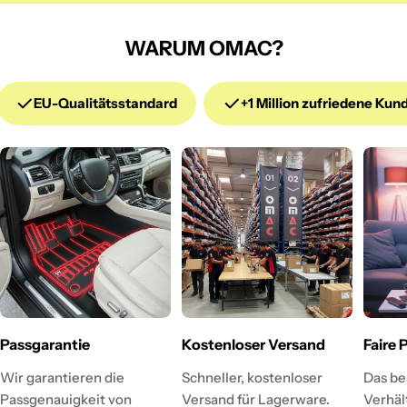
WARUM OMAC?
EU-Qualitätsstandard
+1 Million zufriedene Kun
Passgarantie
Kostenloser Versand
Faire 
Wir garantieren die
Schneller, kostenloser
Das be
Passgenauigkeit von
Versand für Lagerware.
Verhält