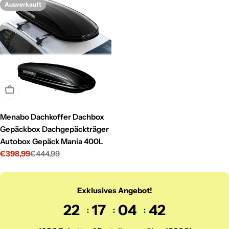
Ausverkauft
Ausverkauft
Menabo Dachkoffer Dachbox
Gepäckbox Dachgepäckträger
Autobox Gepäck Mania 400L
€398,99
€444,99
Verkaufspreis
Regulärer
Preis
Exklusives Angebot!
22
17
04
40