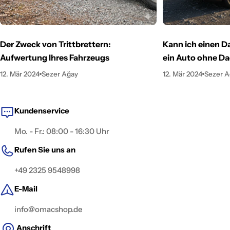
Der Zweck von Trittbrettern:
Kann ich einen D
Aufwertung Ihres Fahrzeugs
ein Auto ohne Da
12. Mär 2024
Sezer Ağay
12. Mär 2024
Sezer A
Kundenservice
Mo. - Fr.: 08:00 - 16:30 Uhr
Rufen Sie uns an
+49 2325 9548998
E-Mail
info@omacshop.de
Anschrift