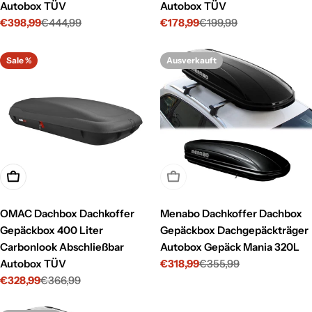
Autobox TÜV
Autobox TÜV
€398,99
€444,99
€178,99
€199,99
Verkaufspreis
Regulärer
Verkaufspreis
Regulärer
Preis
Preis
Sale %
Ausverkauft
In den Warenkorb legen
Ausverkauft
OMAC Dachbox Dachkoffer
Menabo Dachkoffer Dachbox
Gepäckbox 400 Liter
Gepäckbox Dachgepäckträger
Carbonlook Abschließbar
Autobox Gepäck Mania 320L
Autobox TÜV
€318,99
€355,99
Verkaufspreis
Regulärer
€328,99
€366,99
Preis
Verkaufspreis
Regulärer
Preis