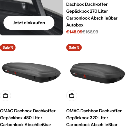
Dachbox Dachkoffer
Gepäckbox 270 Liter
Carbonlook Abschließbar
Jetzt einkaufen
Autobox
€148,99
€166,99
Verkaufspreis
Regulärer
Preis
Sale %
Sale %
In den Warenkorb legen
In den Warenkorb legen
OMAC Dachbox Dachkoffer
OMAC Dachbox Dachkoffer
Gepäckbox 480 Liter
Gepäckbox 320 Liter
Carbonlook Abschließbar
Carbonlook Abschließbar