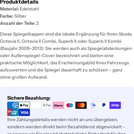
Produktdetails
Material:
Edelstahl
Farbe:
Silber
Anzahl der Teile:
2
Diese Spiegelkappen sind die ideale Ergänzung für Ihren Skoda
Octavia II, Octavia II Combi, Superb II oder Superb II Kombi
(Baujahr 2009–2013). Sie werden auch als Spiegelabdeckungen
oder Außenspiegel-Cover bezeichnet und bieten eine
praktische Möglichkeit, das Erscheinungsbild Ihres Fahrzeugs
aufzuwerten und die Spiegel dauerhaft zu schützen – ganz
ohne großen Aufwand.
Zahlungsmethoden
Sichere Bezahlung:
Ihre Zahlungsdetails werden nicht an uns übergeben,
sondern werden direkt beim Bezahldienst abgewickelt -
so sorgen wir für eine höchstmögliche Sicherheit für ihre