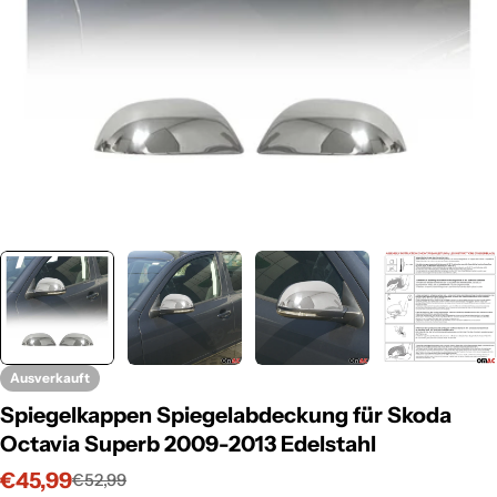
Ausverkauft
Spiegelkappen Spiegelabdeckung für Skoda
Octavia Superb 2009-2013 Edelstahl
€45,99
€52,99
Verkaufspreis
Regulärer