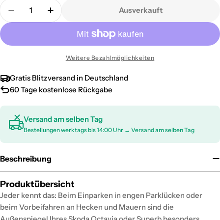
Menge
Ausverkauft
Menge für Spiegelkappen Spiegelabdeckung für Sk
Menge für Spiegelkappen Spiegelabdecku
Weitere Bezahlmöglichkeiten
Gratis Blitzversand in Deutschland
60 Tage kostenlose Rückgabe
Versand am selben Tag
Bestellungen werktags bis 14:00 Uhr → Versand am selben Tag
Beschreibung
Produktübersicht
Jeder kennt das: Beim Einparken in engen Parklücken oder
beim Vorbeifahren an Hecken und Mauern sind die
Außenspiegel Ihres Skoda Octavia oder Superb besonders