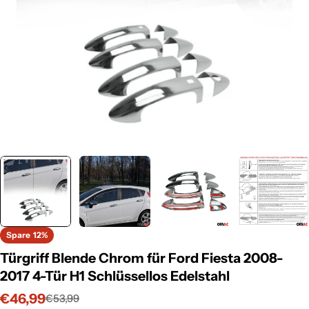
Spare
12%
Türgriff Blende Chrom für Ford Fiesta 2008-
2017 4-Tür H1 Schlüssellos Edelstahl
€46,99
€53,99
Verkaufspreis
Regulärer