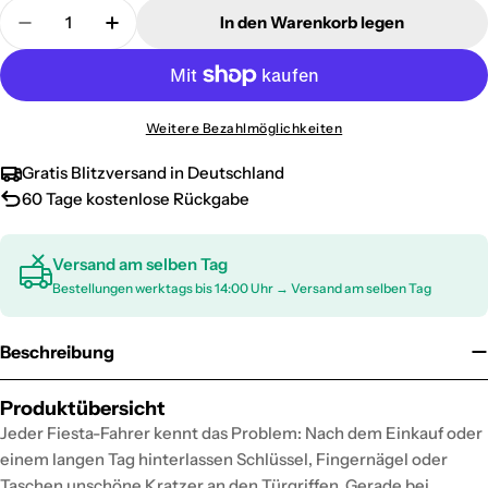
Menge
In den Warenkorb legen
Menge für Türgriff Blende Chrom für Ford Fiesta 2
Menge für Türgriff Blende Chrom für For
Weitere Bezahlmöglichkeiten
Gratis Blitzversand in Deutschland
60 Tage kostenlose Rückgabe
Versand am selben Tag
Bestellungen werktags bis 14:00 Uhr → Versand am selben Tag
Beschreibung
Produktübersicht
Jeder Fiesta-Fahrer kennt das Problem: Nach dem Einkauf oder
einem langen Tag hinterlassen Schlüssel, Fingernägel oder
Taschen unschöne Kratzer an den Türgriffen. Gerade bei