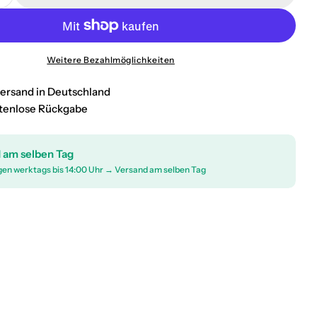
 Dachträger Grundtäger für Ford Escort Turnier 1990-
Menge für Dachträger Grundtäger für Ford Escort Tur
Weitere Bezahlmöglichkeiten
zversand in Deutschland
stenlose Rückgabe
 am selben Tag
gen werktags bis 14:00 Uhr → Versand am selben Tag