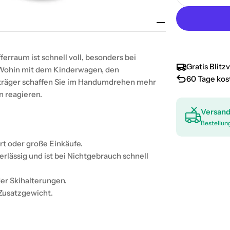
Menge für
erraum ist schnell voll, besonders bei
Gratis Blit
 Wohin mit dem Kinderwagen, den
60 Tage ko
träger schaffen Sie im Handumdrehen mehr
n reagieren.
Versand
Bestellun
rt oder große Einkäufe.
lässig und ist bei Nichtgebrauch schnell
der Skihalterungen.
Zusatzgewicht.