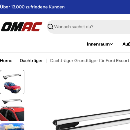
Zum
Über 13.000 zufriedene Kunden
Inhalt
springen
Suchen
Innenraum
Auß
Home
Dachträger
Dachträger Grundtäger für Ford Escort 
Springe
zu
den
Produktinformationen