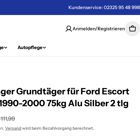
Kundenservice: 02325 95 48 998
Anmelden/Registrieren
Wa
ge
Autopflege
ger Grundtäger für Ford Escort
 1990-2000 75kg Alu Silber 2 tlg
spreis
er
111,99
en.
Versand
wird beim Bezahlvorgang berechnet.