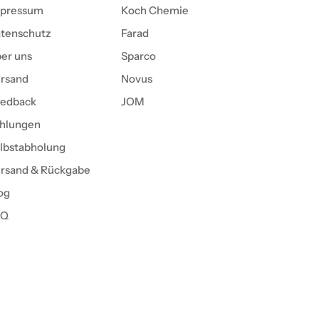
pressum
Koch Chemie
tenschutz
Farad
er uns
Sparco
rsand
Novus
edback
JOM
hlungen
lbstabholung
rsand & Rückgabe
og
AQ