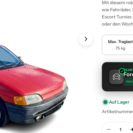
Mit diesem rob
wie Fahrräder,
Escort Turnier
oder den Woch
Öffnen Sie das 
Max. Traglast
75 kg
FAHR
For
PAS
Auf Lager
Artikelnumme
Menge