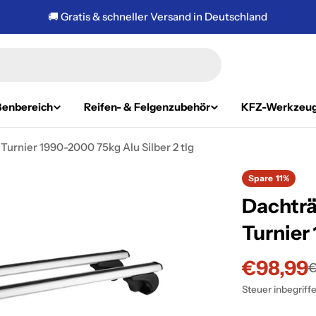
🚚 Gratis & schneller Versand in Deutschland
enbereich
Reifen- & Felgenzubehör
KFZ-Werkzeu
Turnier 1990-2000 75kg Alu Silber 2 tlg
Spare
11%
Dachträ
Turnier
€98,99
Verkauf
Regulär
€
Steuer inbegriff
Preis