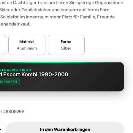
usten Dachträger transportieren Sie sperrige Gegenstände
 Skier oder Gepäck sicher und bequem auf Ihrem Ford
. So bleibt im Innenraum mehr Platz für Familie, Freunde
enendeinkauf.
Medium 1 im Modalformat
Material
Farbe
Aluminium
Silber
ZEUGSPEZIFISCH
d Escort Kombi 1990-2000
SGARANTIE
r:
2680929S
In den Warenkorb legen