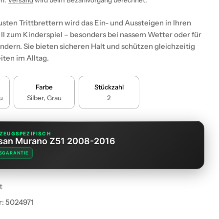
en.
Versand
wird beim Bezahlvorgang berechnet.
usten Trittbrettern wird das Ein- und Aussteigen in Ihren
II zum Kinderspiel – besonders bei nassem Wetter oder für
indern. Sie bieten sicheren Halt und schützen gleichzeitig
iten im Alltag.
Farbe
Stückzahl
u
Silber, Grau
2
ZEUGSPEZIFISCH
san Murano Z51 2008-2016
SGARANTIE
t
r:
5024971