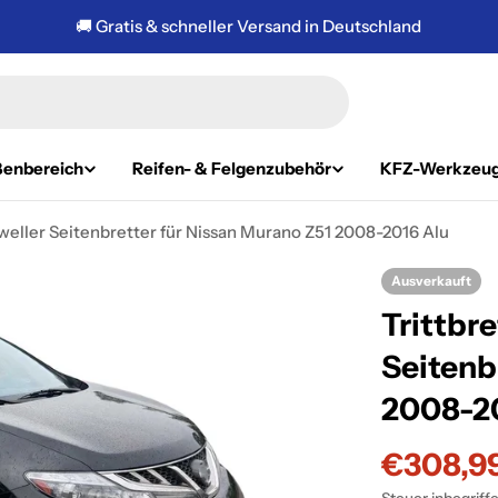
🚚 Gratis & schneller Versand in Deutschland
enbereich
Reifen- & Felgenzubehör
KFZ-Werkzeu
hweller Seitenbretter für Nissan Murano Z51 2008-2016 Alu
Ausverkauft
Trittbr
Seitenb
2008-2
€308,9
Verkauf
Regulär