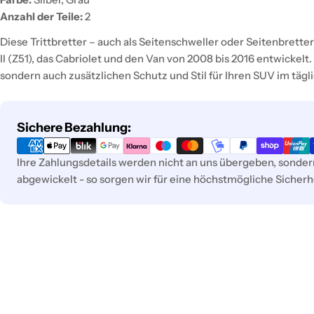
Anzahl der Teile:
2
Diese Trittbretter – auch als Seitenschweller oder Seitenbretter
II (Z51), das Cabriolet und den Van von 2008 bis 2016 entwickelt. 
sondern auch zusätzlichen Schutz und Stil für Ihren SUV im tägl
Zahlungsmethoden
Sichere Bezahlung:
Ihre Zahlungsdetails werden nicht an uns übergeben, sonde
abgewickelt - so sorgen wir für eine höchstmögliche Sicherhe