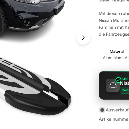
Steuer inbegriff
Preis
Mit diesen rob
Nissan Murano 
Familien mit K
die Fahrzeugse
Material
Aluminium, Al
FAHR
Nis
PAS
Ausverkauf
Artikelnumme