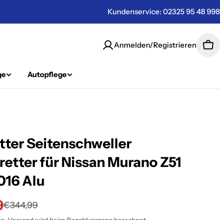
Kundenservice: 02325 95 48 998
Anmelden/Registrieren
Wa
ge
Autopflege
etter Seitenschweller
retter für Nissan Murano Z51
016 Alu
9
spreis
er
€344,99