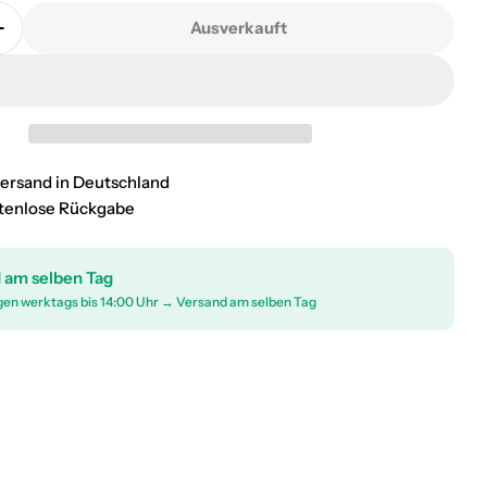
Ausverkauft
 Trittbretter Seitenschweller Seitenbretter für Niss
Menge für Trittbretter Seitenschweller Seitenbrette
zversand in Deutschland
stenlose Rückgabe
 am selben Tag
gen werktags bis 14:00 Uhr → Versand am selben Tag