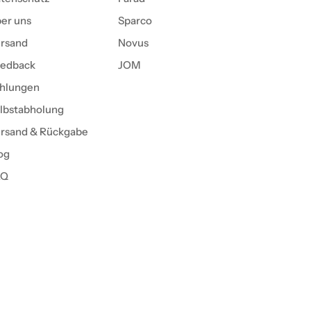
er uns
Sparco
rsand
Novus
edback
JOM
hlungen
lbstabholung
rsand & Rückgabe
og
AQ