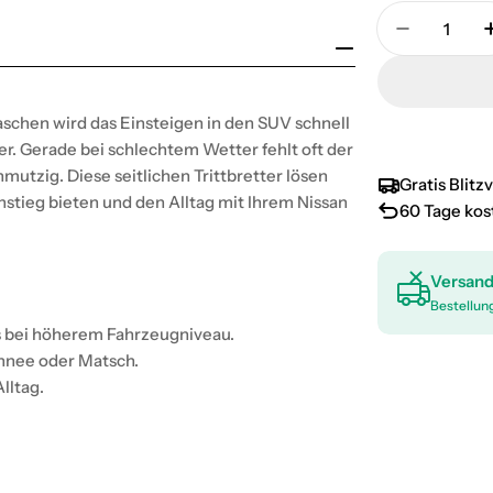
Menge
Menge für
aschen wird das Einsteigen in den SUV schnell
er. Gerade bei schlechtem Wetter fehlt oft der
utzig. Diese seitlichen Trittbretter lösen
Gratis Blit
nstieg bieten und den Alltag mit Ihrem Nissan
60 Tage ko
Versand
Bestellun
rs bei höherem Fahrzeugniveau.
chnee oder Matsch.
lltag.