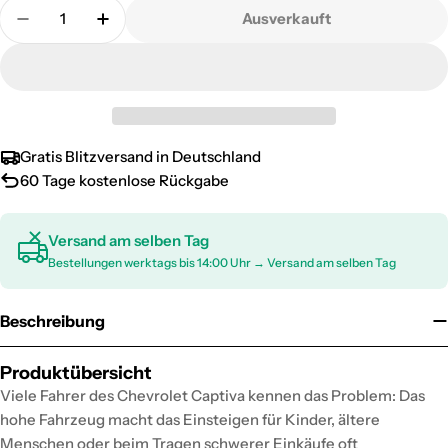
Menge
Ausverkauft
Menge für Schweller Seitenbretter Trittbretter fü
Menge für Schweller Seitenbretter Tritt
Gratis Blitzversand in Deutschland
60 Tage kostenlose Rückgabe
Versand am selben Tag
Bestellungen werktags bis 14:00 Uhr → Versand am selben Tag
Beschreibung
Produktübersicht
Viele Fahrer des Chevrolet Captiva kennen das Problem: Das
hohe Fahrzeug macht das Einsteigen für Kinder, ältere
Menschen oder beim Tragen schwerer Einkäufe oft