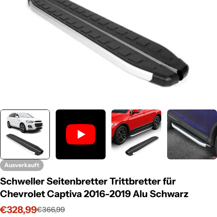
Ausverkauft
Schweller Seitenbretter Trittbretter für
Chevrolet Captiva 2016-2019 Alu Schwarz
€328,99
€366,99
Verkaufspreis
Regulärer