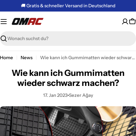
Zum
🚚 Gratis & schneller Versand in Deutschland
Inhalt
springen
W
Suchen
Home
News
Wie kann ich Gummimatten wieder schwarz machen?
Wie kann ich Gummimatten
wieder schwarz machen?
17. Jan 2023
Sezer Ağay