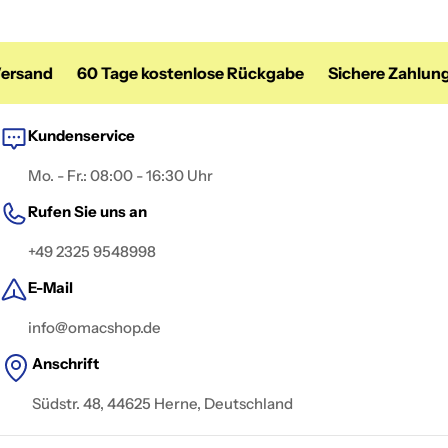
ersand
60 Tage kostenlose Rückgabe
Sichere Zahlung
Kundenservice
Mo. - Fr.: 08:00 - 16:30 Uhr
Rufen Sie uns an
+49 2325 9548998
E-Mail
info@omacshop.de
Anschrift
Südstr. 48, 44625 Herne, Deutschland