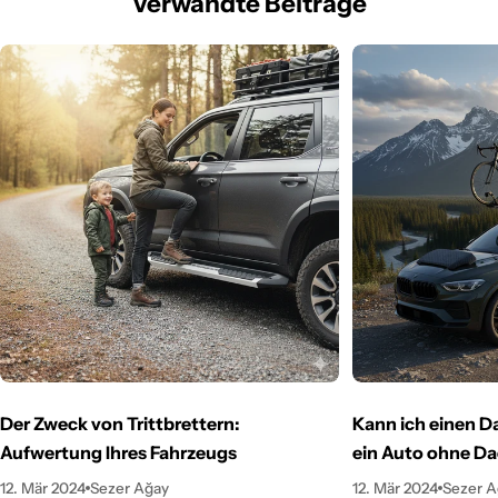
Verwandte Beiträge
Der Zweck von Trittbrettern:
Kann ich einen D
Aufwertung Ihres Fahrzeugs
ein Auto ohne Da
12. Mär 2024
Sezer Ağay
12. Mär 2024
Sezer A